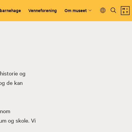
 barnehage
Venneforening
Om museet
historie og
 og de kan
nnom
um og skole. Vi