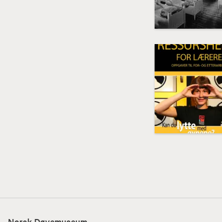
Norsk Døvemuseum