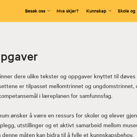
Besøk oss
Hva skjer?
Kunnskap
Skole og
ppgaver
inner dere ulike tekster og oppgaver knyttet til døves 
ettene er tilpasset mellomtrinnet og ungdomstrinnet,
e kompetansemål i læreplanen for samfunnsfag.
m ønsker å være en ressurs for skoler og elever gje
legg, utstillinger og et aktivt samarbeid mellom muse
denne måten kan bidra til å fylle et kunnskapsbehov.