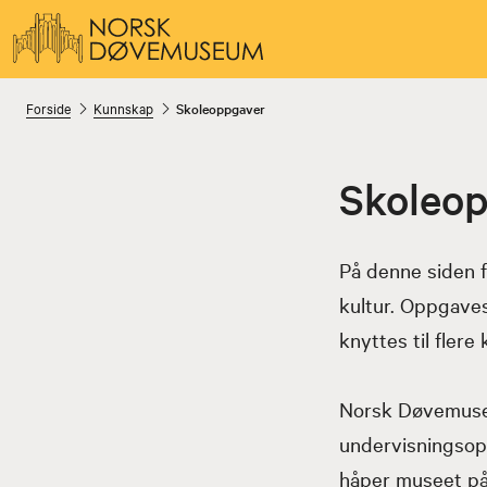
Forside
Kunnskap
Skoleoppgaver
Skoleo
På denne siden f
kultur. Oppgaves
knyttes til fler
Norsk Døvemuseu
undervisningsopp
håper museet på 