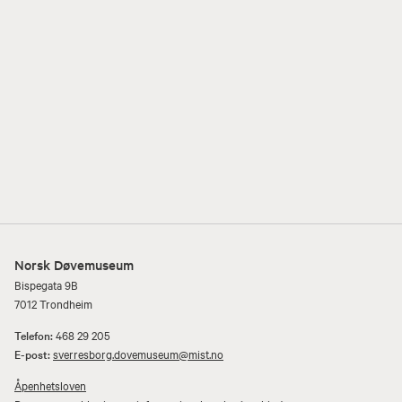
Norsk Døvemuseum
Bispegata 9B
7012 Trondheim
Telefon:
468 29 205
E-post:
sverresborg.dovemuseum@mist.no
Åpenhetsloven