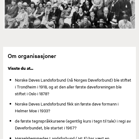
Om organisasjoner
Visste du at...
Norske Døves Landsforbund (nå Norges Døveforbund) ble stiftet
i Trondheim i 1918, og at den aller første døveforeningen ble
stiftet i Oslo i 1878?
Norske Døves Landsforbund fikk sin første døve formann i
Helmer Moe i 1933?
de første tegnspråkkursene (egentlig kurs i tegn til tale) i regi av
Døveforbundet, ble startet i 1967?
Hørselshemmedes Landsforbund ( HLF) har vært en