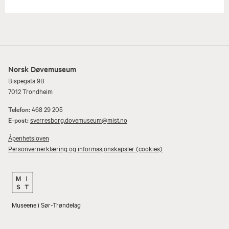
Norsk Døvemuseum
Bispegata 9B
7012 Trondheim
Telefon:
468 29 205
E-post:
sverresborg.dovemuseum@mist.no
Åpenhetsloven
Personvernerklæring og informasjonskapsler (cookies)
Museene i Sør-Trøndelag