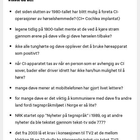
det siden slutten av 1980-tallet har blitt mulig å foreta CI-
operasjoner av hørselshemmede? (CI= Cochlea implantat)
legene tidlig på 1800-tallet mente at de ved å kjøre strøm
gjennom ørene på døve ville gi døve hørselen tilbake?
ikke alle tunghørte og døve opplever det å bruke høreapparat
som positivt?
når CI-apparatet tas av når en person som er avhengig av CI
sover, bader eller driver idrett har ikke han/hun mulighet til å
høre?
mange døve mener at mobiltelefonen har gjort livet lettere?
for mange døve er det viktig å kommunisere med døve fra andre
land fordi tegnspråkmiljøet i Norge er så lite?
NRK startet opp ”Nyheter på tegnspråk” i 1989, og at andre
nyheter da ble tekstet gjennom tekst-tv side 777?
det fra 2003 lå et krav i konsesjonen til TV2 at de mellom
klokken 18 og 22 skulle ha tilgjengelig tekst via tekst-TV?