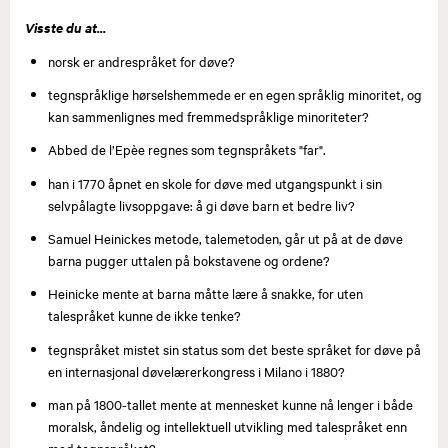
Visste du at...
norsk er andrespråket for døve?
tegnspråklige hørselshemmede er en egen språklig minoritet, og
kan sammenlignes med fremmedspråklige minoriteter?
Abbed de l’Epèe regnes som tegnspråkets "far".
han i 1770 åpnet en skole for døve med utgangspunkt i sin
selvpålagte livsoppgave: å gi døve barn et bedre liv?
Samuel Heinickes metode, talemetoden, går ut på at de døve
barna pugger uttalen på bokstavene og ordene?
Heinicke mente at barna måtte lære å snakke, for uten
talespråket kunne de ikke tenke?
tegnspråket mistet sin status som det beste språket for døve på
en internasjonal døvelærerkongress i Milano i 1880?
man på 1800-tallet mente at mennesket kunne nå lenger i både
moralsk, åndelig og intellektuell utvikling med talespråket enn