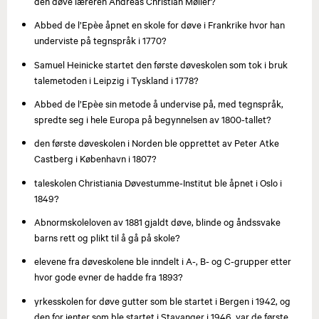
den døve læreren Andreas Christian Møller?
Abbed de l’Epèe åpnet en skole for døve i Frankrike hvor han
underviste på tegnspråk i 1770?
Samuel Heinicke startet den første døveskolen som tok i bruk
talemetoden i Leipzig i Tyskland i 1778?
Abbed de l’Epèe sin metode å undervise på, med tegnspråk,
spredte seg i hele Europa på begynnelsen av 1800-tallet?
den første døveskolen i Norden ble opprettet av Peter Atke
Castberg i København i 1807?
taleskolen Christiania Døvestumme-Institut ble åpnet i Oslo i
1849?
Abnormskoleloven av 1881 gjaldt døve, blinde og åndssvake
barns rett og plikt til å gå på skole?
elevene fra døveskolene ble inndelt i A-, B- og C-grupper etter
hvor gode evner de hadde fra 1893?
yrkesskolen for døve gutter som ble startet i Bergen i 1942, og
den for jenter som ble startet i Stavanger i 1946, var de første