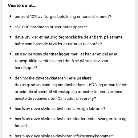
Visste du at...
omtrent 10% av Norges befolkning er hørselshemmet?
160.000 nordmenn bruker høreapparat?
døve utvikler et naturlig tegnspråk fra de er barn, på samme
måte som hørende utvikler et naturlig talespråk?
en døv persons identitet ligger mer i at han er en del av et
tegnspråklig samfunn, enn i det å se på seg selv som
handikapet?
den norske døvepsykiateren Terje Basiliers
doktorgradsavhandling om døvhet kom i 1973, og at han for sitt
arbeid ble utnevnt til vitenskapelig æresdoktor ved verdens
eneste døveuniversitet, Gallaudet University?
hos ¼ av døve skyldes døvheten arvelige faktorer?
hos ¼ av døve skyldes døvheten skader under svangerskap og
fødsel?
hos ¼ av døve skyldes døvheten infeksjonssykdommer?