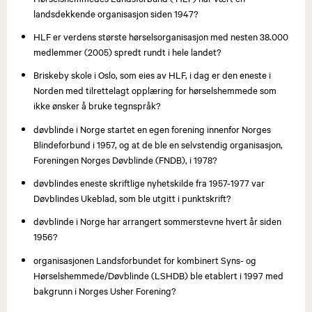
landsdekkende organisasjon siden 1947?
HLF er verdens største hørselsorganisasjon med nesten 38.000
medlemmer (2005) spredt rundt i hele landet?
Briskeby skole i Oslo, som eies av HLF, i dag er den eneste i
Norden med tilrettelagt opplæring for hørselshemmede som
ikke ønsker å bruke tegnspråk?
døvblinde i Norge startet en egen forening innenfor Norges
Blindeforbund i 1957, og at de ble en selvstendig organisasjon,
Foreningen Norges Døvblinde (FNDB), i 1978?
døvblindes eneste skriftlige nyhetskilde fra 1957-1977 var
Døvblindes Ukeblad, som ble utgitt i punktskrift?
døvblinde i Norge har arrangert sommerstevne hvert år siden
1956?
organisasjonen Landsforbundet for kombinert Syns- og
Hørselshemmede/Døvblinde (LSHDB) ble etablert i 1997 med
bakgrunn i Norges Usher Forening?