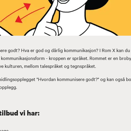
re godt? Hva er god og dårlig kommunikasjon? I Rom X kan d
 kommunikasjonsform - kroppen
er
språket. Rommet er en brob
e kulturen, mellom talespråket og tegnspråket.
midlingsopplegget "Hvordan kommunisere godt?" og kan også bo
/opplegg.
ilbud vi har:
hage