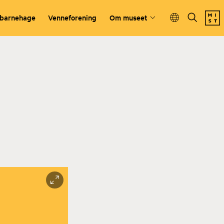
 barnehage
Venneforening
Om museet