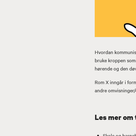
Hvordan kommunise
bruke kroppen som
hørende og den døv
Rom X inngår i for
andre omvisninger
Les mer om t
Skole og barne