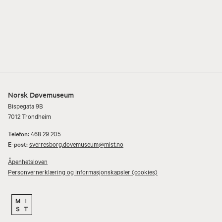
Norsk Døvemuseum
Bispegata 9B
7012 Trondheim
Telefon:
468 29 205
E-post:
sverresborg.dovemuseum@mist.no
Åpenhetsloven
Personvernerklæring og informasjonskapsler (cookies)