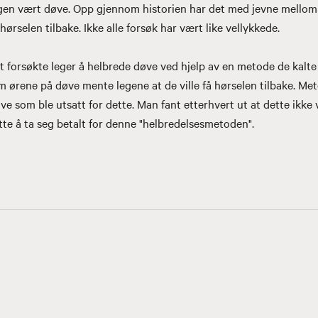
ngen vært døve. Opp gjennom historien har det med jevne mellom
hørselen tilbake. Ikke alle forsøk har vært like vellykkede.
et forsøkte leger å helbrede døve ved hjelp av en metode de kalt
 ørene på døve mente legene at de ville få hørselen tilbake. Me
ve som ble utsatt for dette. Man fant etterhvert ut at dette ikke 
tte å ta seg betalt for denne "helbredelsesmetoden".