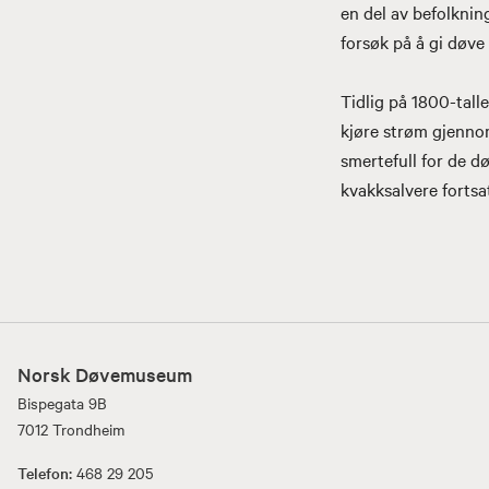
en del av befolkni
forsøk på å gi døve 
Tidlig på 1800-tall
kjøre strøm gjennom
smertefull for de dø
kvakksalvere fortsa
Norsk Døvemuseum
Bispegata 9B
7012 Trondheim
Telefon:
468 29 205