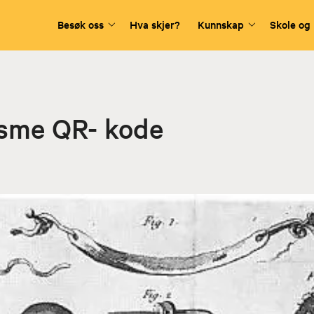
Besøk oss
Hva skjer?
Kunnskap
Skole og
sme QR- kode