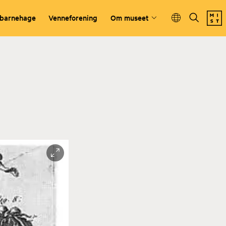
 barnehage
Venneforening
Om museet