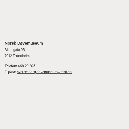
Norsk Døvemuseum
Bispegata 9B
7012 Trondheim
Telefon:
468 29 205
E-post:
sverresborg.dovemuseum@mist.no
Åpenhetsloven
Personvernerklæring og informasjonskapsler (cookies)
Museene i Sør-Trøndelag