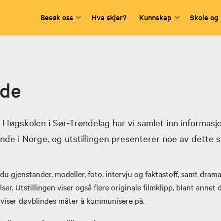
Besøk oss
Hva skjer?
Kunnskap
Skole og
nde
Høgskolen i Sør-Trøndelag har vi samlet inn informasjo
inde i Norge, og utstillingen presenterer noe av dette s
r du gjenstander, modeller, foto, intervju og faktastoff, samt dram
ser. Utstillingen viser også flere originale filmklipp, blant annet 
viser døvblindes måter å kommunisere på.