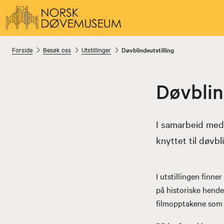
Forside
Besøk oss
Utstillinger
Døvblindeutstilling
Døvbli
I samarbeid med 
knyttet til døvbl
I utstillingen finne
på historiske hendel
filmopptakene som 