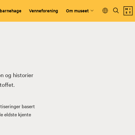
 barnehage
Venneforening
Om museet
n og historier
toffet.
atiseringer basert
de eldste kjente