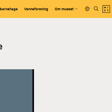
 barnehage
Venneforening
Om museet
e